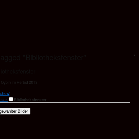
agged "Bibliotheksfenster"
liotheksfenster
r Oybin im Herbst 2013
eshow]
Bibliotheksfenster