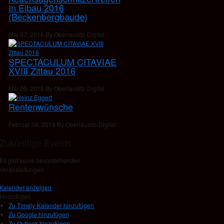
In Eibau 2016
(Beckenbergbaude)
Mai 07, 2016 By Oberlausitz-Digital
SPECTACULUM CITAVIAE
XVIII Zittau 2016
Mai 05, 2016 By Oberlausitz-Digital
Rentenwünsche
Februar 08, 2014 By Oberlausitz-Digital
Zukünftige Events
Es gibt keine bevorstehenden
Veranstaltungen.
Kalender anzeigen
Hinzufügen
Zu Timely-Kalender hinzufügen
Zu Google hinzufügen
Zu Outlook hinzufügen