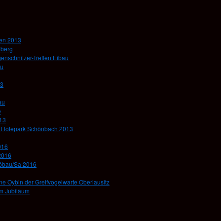
hen 2013
nberg
genschnitzer-Treffen Eibau
au
13
au
e
013
im Hofepark Schönbach 2013
016
2016
Löbau/Sa 2016
e Oybin der Greifvogelwarte Oberlausitz
um Jubiläum