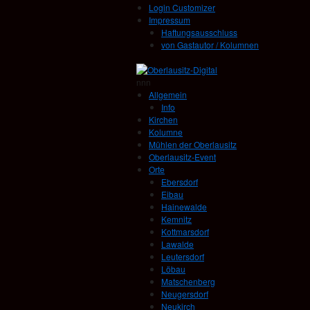
Login Customizer
Impressum
Haftungsausschluss
von Gastautor / Kolumnen
nnn
Allgemein
Info
Kirchen
Kolumne
Mühlen der Oberlausitz
Oberlausitz-Event
Orte
Ebersdorf
Eibau
Hainewalde
Kemnitz
Kottmarsdorf
Lawalde
Leutersdorf
Löbau
Matschenberg
Neugersdorf
Neukirch