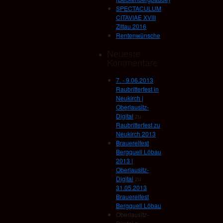
SPECTACULUM
CITAVIAE XVIII
Zittau 2016
Rentenwünsche
Neueste
Kommentare
7. - 9.06.2013
Raubritterfest in
Neukirch |
Oberlausitz-
Digital
zu
Raubritterfest zu
Neukirch 2013
Brauereifest
Bergquell Löbau
2013 |
Oberlausitz-
Digital
zu
31.05.2013
Brauereifest
Bergquell Löbau
Oberlausitz-