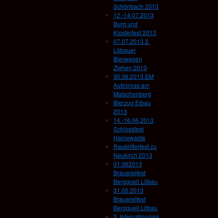
Schönbach 2013
12.-14.07.2013
Burg und
Klosterfest 2013
07.07.2013 2.
Löbauer
Bierwagen
Ziehen 2013
30.06.2013 EM
Autocross am
Matschenberg
Bierzug Eibau
2013
14.-16.06.2013
Schlossfest
Hainewalde
Raubritterfest zu
Neukirch 2013
01.062013
Brauereifest
Bergquell Löbau
31.05.2013
Brauereifest
Bergquell Löbau
3. Internationales