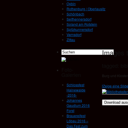
Oybin
Rothenburg / Oberlausitz
Schönbach
Seifhennersdorf
Soland am Rotstein
Spitzkunnersdorf
Varnsdorf
Zittau
Images t
tagged: bib
Foto-
Galerien
Burg und Kloste
Schlossfest
[Zeige eine Slid
Hainewalde
-2016-
Johannes
Gaudium 2016
Forst
Brauereifest
Löbau 2016 –
Das Fest zum