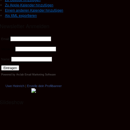
Zu Apple-Kalender hinzufügen
Einem anderen Kalender hinzufügen
Als XML exportieren
Newsletter Anmelden
Email:
Vorname:
Name:
Powered by
Arclab
Email Marketing Software
Uwe Heinrich
|
Erstelle dein Profilbanner
Slideshow