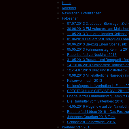
Home
Kalender
Newsletter / Fotolizenzen
Fotoserien
07.07.2013 2. Löbauer Bierwagen Zie
30.06.2013 EM Autocross am Matsche
11.05.2013 3. Internationales Kettensä
01.062013 Brauereifest Bergquell Löb
30.06.2013 Bierzug Eibau Oberlausitz
05.05.2013 Fuhrmannstag Kemnitz 20
Raubritterfest zu Neukirch 2013
31.05.2013 Brauereifest Bergquell Löb
14.-16.06.2013 Schlossfest Hainewald
12.-14.07.2013 Burg und Klosterfest 2
10.08.2013 Mittelalterliche Narredey 
Kaiserweihnacht 2013
Kettensägenschnitzertreffen In Eibau 2
SPECTACULUM CITAVIAE XVIII Zittau 
Oberlausitzer Fuhrmannstag Kemnitz 
Die Raubritter vom Valtenberg 2016
14.05.2016 Flugshow auf der Naturbühn
Brauereifest Löbau 2016 – Das Fest z
Johannes Gaudium 2016 Forst
Schlossfest Hainewalde -2016-
Weihnachten 2016