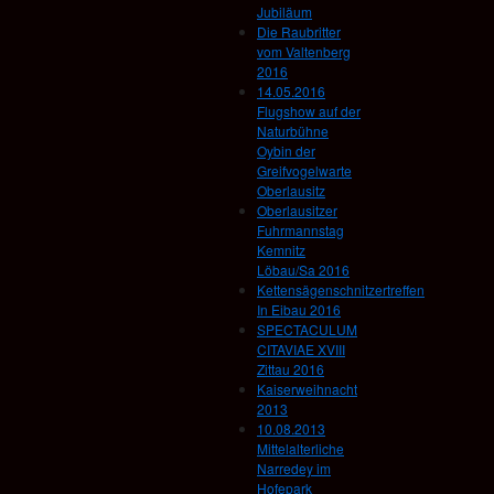
Jubiläum
Die Raubritter
vom Valtenberg
2016
14.05.2016
Flugshow auf der
Naturbühne
Oybin der
Greifvogelwarte
Oberlausitz
Oberlausitzer
Fuhrmannstag
Kemnitz
Löbau/Sa 2016
Kettensägenschnitzertreffen
In Eibau 2016
SPECTACULUM
CITAVIAE XVIII
Zittau 2016
Kaiserweihnacht
2013
10.08.2013
Mittelalterliche
Narredey im
Hofepark