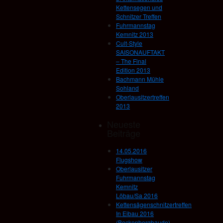
Kettensegen und
Schnitzer Treffen
Fuhrmannstag
Kemnitz 2013
Cult-Style
SAISONAUFTAKT
– The Final
Edition 2013
Bachmann Mühle
Sohland
Oberlausitzertreffen
2013
Neueste
Beiträge
14.05.2016
Flugshow
Oberlausitzer
Fuhrmannstag
Kemnitz
Löbau/Sa 2016
Kettensägenschnitzertreffen
In Eibau 2016
(Beckenbergbaude)