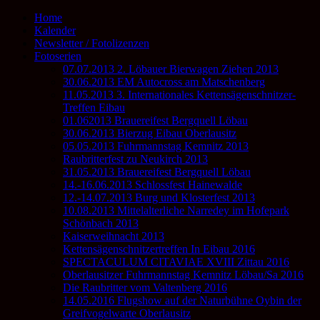
Home
Kalender
Newsletter / Fotolizenzen
Fotoserien
07.07.2013 2. Löbauer Bierwagen Ziehen 2013
30.06.2013 EM Autocross am Matschenberg
11.05.2013 3. Internationales Kettensägenschnitzer-
Treffen Eibau
01.062013 Brauereifest Bergquell Löbau
30.06.2013 Bierzug Eibau Oberlausitz
05.05.2013 Fuhrmannstag Kemnitz 2013
Raubritterfest zu Neukirch 2013
31.05.2013 Brauereifest Bergquell Löbau
14.-16.06.2013 Schlossfest Hainewalde
12.-14.07.2013 Burg und Klosterfest 2013
10.08.2013 Mittelalterliche Narredey im Hofepark
Schönbach 2013
Kaiserweihnacht 2013
Kettensägenschnitzertreffen In Eibau 2016
SPECTACULUM CITAVIAE XVIII Zittau 2016
Oberlausitzer Fuhrmannstag Kemnitz Löbau/Sa 2016
Die Raubritter vom Valtenberg 2016
14.05.2016 Flugshow auf der Naturbühne Oybin der
Greifvogelwarte Oberlausitz