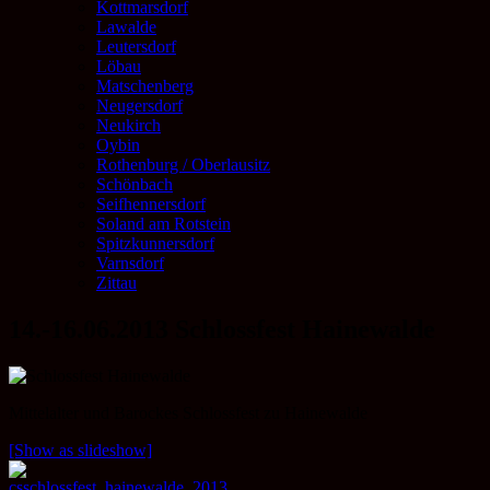
Kottmarsdorf
Lawalde
Leutersdorf
Löbau
Matschenberg
Neugersdorf
Neukirch
Oybin
Rothenburg / Oberlausitz
Schönbach
Seifhennersdorf
Soland am Rotstein
Spitzkunnersdorf
Varnsdorf
Zittau
14.-16.06.2013 Schlossfest Hainewalde
Mittelalter und Barockes Schlossfest zu Hainewalde
[Show as slideshow]