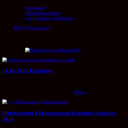
Impressum
Haftungsausschluss
von Gastautor / Kolumnen
META Tag analysis
Media RSS
Media RSS
14.05.2016 Flugshow
Pfingstsonnabend mit einem Ausflug in’s Zittauer Gebirge
Greifvogelwarte Oberlausitz aus Lawalde stellte auf der Naturbühne
Oybin ihre vor. [Zeige eine Slideshow]
More »
Oberlausitzer Fuhrmannstag Kemnitz Löbau/Sa
2016