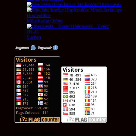
MediaWiki Oberlausitz
Mittelalterkneipe
Hopfenblüte
Mönchszug Oybin
Oberlausitz – Event
OL-D
Suchen
In eigener Sache