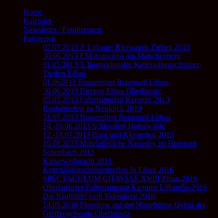
Home
Kalender
Newsletter / Fotolizenzen
Fotoserien
07.07.2013 2. Löbauer Bierwagen Ziehen 2013
30.06.2013 EM Autocross am Matschenberg
11.05.2013 3. Internationales Kettensägenschnitzer-
Treffen Eibau
01.062013 Brauereifest Bergquell Löbau
30.06.2013 Bierzug Eibau Oberlausitz
05.05.2013 Fuhrmannstag Kemnitz 2013
Raubritterfest zu Neukirch 2013
31.05.2013 Brauereifest Bergquell Löbau
14.-16.06.2013 Schlossfest Hainewalde
12.-14.07.2013 Burg und Klosterfest 2013
10.08.2013 Mittelalterliche Narredey im Hofepark
Schönbach 2013
Kaiserweihnacht 2013
Kettensägenschnitzertreffen In Eibau 2016
SPECTACULUM CITAVIAE XVIII Zittau 2016
Oberlausitzer Fuhrmannstag Kemnitz Löbau/Sa 2016
Die Raubritter vom Valtenberg 2016
14.05.2016 Flugshow auf der Naturbühne Oybin der
Greifvogelwarte Oberlausitz