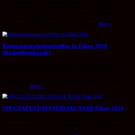
-12. Oberlausitzer Fuhrmannstag-Kemnitz am 08.05.2016
Veranstalter: Reit-und Fahrverein Kemnitz e.V. / Bergquellbrauerei
LöbauGmbH Prüfungen: 1.Dressurwettbewerb zu ZweitFahren
einer Dressuraufgabe parallel mit einem 2. Gespann Placierung nach
Wertnote Abt. A:Einspänner Abt. B: Zweispänner
More »
Kettensägenschnitzertreffen In Eibau 2016
(Beckenbergbaude)
Berggasthof Beckenbergbaude Eibau. buntes Markttreiben mit
Händlern und Handwerkern der Region Kettensägen-Künstler aus
12 Nationen (u. a. Kanada, Schweden, Russland…) Teilnahme des
amtierenden Weltmeisters und amtierenden Deutschen Meisters im
Speedcarving
More »
SPECTACULUM CITAVIAE XVIII Zittau 2016
„Paradiesisches Zittau“ war das Motto des Spectaculums 2016. Es
sollte zum einen wieder eine Liebeserklärung an die Stadt und spielt
zum anderen auf die außergewöhnliche Geschichte des einzig