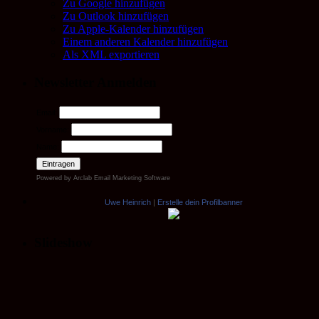
Zu Google hinzufügen
Zu Outlook hinzufügen
Zu Apple-Kalender hinzufügen
Einem anderen Kalender hinzufügen
Als XML exportieren
Newsletter Anmelden
Email:
Vorname:
Name:
Powered by
Arclab
Email Marketing Software
Uwe Heinrich
|
Erstelle dein Profilbanner
Slideshow