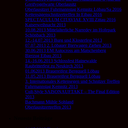
Greifvogelwarte Oberlausitz
Oberlausitzer Fuhrmannstag Kemnitz Löbau/Sa 2016
Kettensägenschnitzertreffen In Eibau 2016
SPECTACULUM CITAVIAE XVIII Zittau 2016
Kaiserweihnacht 2013
10.08.2013 Mittelalterliche Narredey im Hofepark
Schönbach 2013
12.-14.07.2013 Burg und Klosterfest 2013
07.07.2013 2. Löbauer Bierwagen Ziehen 2013
30.06.2013 EM Autocross am Matschenberg
Bierzug Eibau 2013
14.-16.06.2013 Schlossfest Hainewalde
Raubritterfest zu Neukirch 2013
01.062013 Brauereifest Bergquell Löbau
31.05.2013 Brauereifest Bergquell Löbau
3. Internationales Kettensegen und Schnitzer Treffen
Fuhrmannstag Kemnitz 2013
Cult-Style SAISONAUFTAKT – The Final Edition
2013
Bachmann Mühle Sohland
Oberlausitzertreffen 2013
Neueste Beiträge