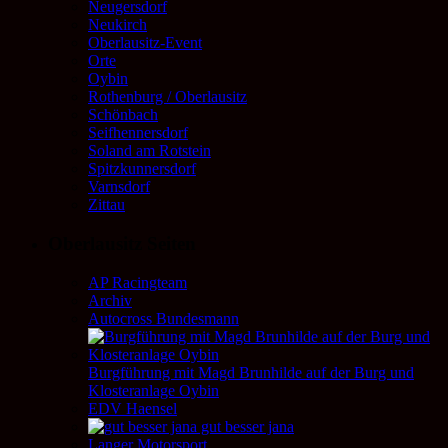
Neugersdorf
Neukirch
Oberlausitz-Event
Orte
Oybin
Rothenburg / Oberlausitz
Schönbach
Seifhennersdorf
Soland am Rotstein
Spitzkunnersdorf
Varnsdorf
Zittau
Oberlausitz Seiten
AP Racingteam
Archiv
Autocross Bundesmann
Burgführung mit Magd Brunhilde auf der Burg und
Klosteranlage Oybin
EDV Haensel
gut besser jana
Langer Motorsport