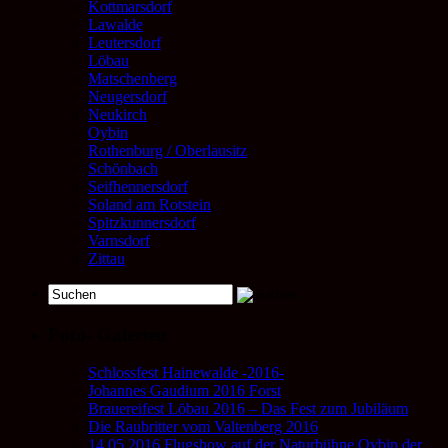
Kottmarsdorf
Lawalde
Leutersdorf
Löbau
Matschenberg
Neugersdorf
Neukirch
Oybin
Rothenburg / Oberlausitz
Schönbach
Seifhennersdorf
Soland am Rotstein
Spitzkunnersdorf
Varnsdorf
Zittau
Foto- Galerien
Schlossfest Hainewalde -2016-
Johannes Gaudium 2016 Forst
Brauereifest Löbau 2016 – Das Fest zum Jubiläum
Die Raubritter vom Valtenberg 2016
14.05.2016 Flugshow auf der Naturbühne Oybin der