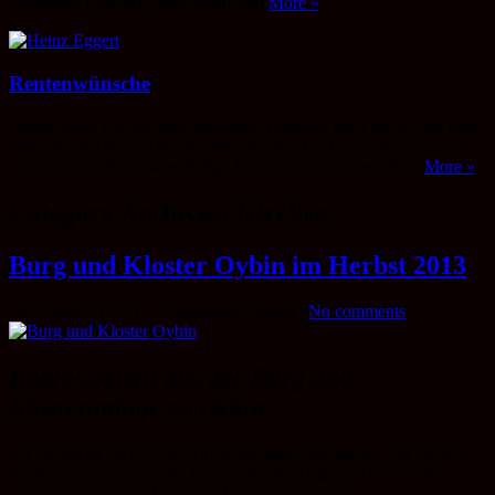
bekannten Entwurfs einer weltlichen
More »
Rentenwünsche
Immer wenn ich auf dem Neustädter Bahnhof noch etwas Zeit habe,
trinke ich bei ihr am Kiosk einen Kaffee. Ich kenne sie schon seit
Jahren. Eine ältere etwas füllige Frau, die immer freundlich
More »
Category Archives:
Kirchen
Burg und Kloster Oybin im Herbst 2013
November 01, 2013
Oberlausitz-Digital
No comments
Impressionen aus der Burg und
Klosteranlage zu Oybin
der Herbst ist auch in das Zittauergebirge gekommen, ein Besuch
lohnt sich immer zu jeder Jahreszeit. Die Anlage ist jetzt in den
Wintermonaten von 10 bis 16 Uhr für sie geöffnet.