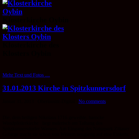
Klosterkirche Oybin
Klosterkirche des
Klosters Oybin
Mehr Text und Fotos ....
31.01.2013 Kirche in Spitzkunnersdorf
Januar 31, 2013
Oberlausitz-Digital
No comments
Die, dem heiligen Nikolaus 1716 geweihte, barocke
Wandpfeilerkirche liegt malerisch am Talhang des
Spitzkunnersdorfer Wassers. Am Eingang des Naturpark Zittauer
Gebirge macht sie schon von Weitem neugierig auf eine Einkehr.