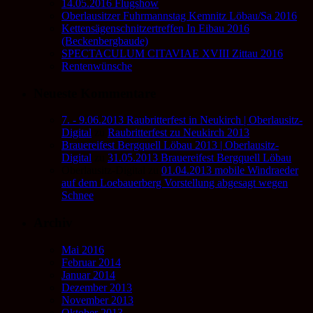
14.05.2016 Flugshow
Oberlausitzer Fuhrmannstag Kemnitz Löbau/Sa 2016
Kettensägenschnitzertreffen In Eibau 2016
(Beckenbergbaude)
SPECTACULUM CITAVIAE XVIII Zittau 2016
Rentenwünsche
Neueste Kommentare
7. - 9.06.2013 Raubritterfest in Neukirch | Oberlausitz-
Digital
zu
Raubritterfest zu Neukirch 2013
Brauereifest Bergquell Löbau 2013 | Oberlausitz-
Digital
zu
31.05.2013 Brauereifest Bergquell Löbau
Oberlausitz-Digital
zu
01.04.2013 mobile Windraeder
auf dem Loebauerberg Vorstellung abgesagt wegen
Schnee
Archiv
Mai 2016
Februar 2014
Januar 2014
Dezember 2013
November 2013
Oktober 2013