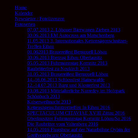
Home
Kalender
Newsletter / Fotolizenzen
Fotoserien
07.07.2013 2. Löbauer Bierwagen Ziehen 2013
30.06.2013 EM Autocross am Matschenberg
11.05.2013 3. Internationales Kettensägenschnitzer-
Treffen Eibau
01.062013 Brauereifest Bergquell Löbau
30.06.2013 Bierzug Eibau Oberlausitz
05.05.2013 Fuhrmannstag Kemnitz 2013
Raubritterfest zu Neukirch 2013
31.05.2013 Brauereifest Bergquell Löbau
14.-16.06.2013 Schlossfest Hainewalde
12.-14.07.2013 Burg und Klosterfest 2013
10.08.2013 Mittelalterliche Narredey im Hofepark
Schönbach 2013
Kaiserweihnacht 2013
Kettensägenschnitzertreffen In Eibau 2016
SPECTACULUM CITAVIAE XVIII Zittau 2016
Oberlausitzer Fuhrmannstag Kemnitz Löbau/Sa 2016
Die Raubritter vom Valtenberg 2016
14.05.2016 Flugshow auf der Naturbühne Oybin der
Greifvogelwarte Oberlausitz