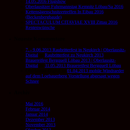
14.05.2016 Flugshow
Oberlausitzer Fuhrmannstag Kemnitz Löbau/Sa 2016
Kettensägenschnitzertreffen In Eibau 2016
(Beckenbergbaude)
SPECTACULUM CITAVIAE XVIII Zittau 2016
Rentenwünsche
Neueste Kommentare
7. - 9.06.2013 Raubritterfest in Neukirch | Oberlausitz-
Digital
zu
Raubritterfest zu Neukirch 2013
Brauereifest Bergquell Löbau 2013 | Oberlausitz-
Digital
zu
31.05.2013 Brauereifest Bergquell Löbau
Oberlausitz-Digital
zu
01.04.2013 mobile Windraeder
auf dem Loebauerberg Vorstellung abgesagt wegen
Schnee
Archiv
Mai 2016
Februar 2014
Januar 2014
Dezember 2013
November 2013
Oktober 2013