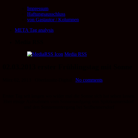
Impressum
Haftungsausschluss
von Gastautor / Kolumnen
META Tag analysis
Media RSS
Media RSS
02.03.2013 erster Frühlingstag mit Sonne
März 02, 2013
Oberlausitz-Digital
No comments
Erster Tag seit langen wo wider mal die Sonne sich hat sehen lassen.
Hier einige Aufnahmen vom Sonnenaufgang von Spitzkunnersdorf
und den Sonnenuntergang bei Seifhennersdorf