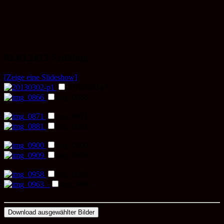
02.03.2013 Frühling
[Zeige eine Slideshow]
20130302-p1
img_0866
img_0871
img_0881
img_0900
img_0909
img_0958
img_0963_