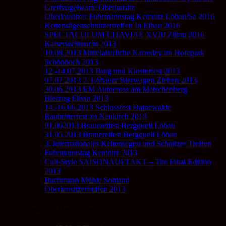
Greifvogelwarte Oberlausitz
Oberlausitzer Fuhrmannstag Kemnitz Löbau/Sa 2016
Kettensägenschnitzertreffen In Eibau 2016
SPECTACULUM CITAVIAE XVIII Zittau 2016
Kaiserweihnacht 2013
10.08.2013 Mittelalterliche Narredey im Hofepark
Schönbach 2013
12.-14.07.2013 Burg und Klosterfest 2013
07.07.2013 2. Löbauer Bierwagen Ziehen 2013
30.06.2013 EM Autocross am Matschenberg
Bierzug Eibau 2013
14.-16.06.2013 Schlossfest Hainewalde
Raubritterfest zu Neukirch 2013
01.062013 Brauereifest Bergquell Löbau
31.05.2013 Brauereifest Bergquell Löbau
3. Internationales Kettensegen und Schnitzer Treffen
Fuhrmannstag Kemnitz 2013
Cult-Style SAISONAUFTAKT – The Final Edition
2013
Bachmann Mühle Sohland
Oberlausitzertreffen 2013
Neueste Beiträge