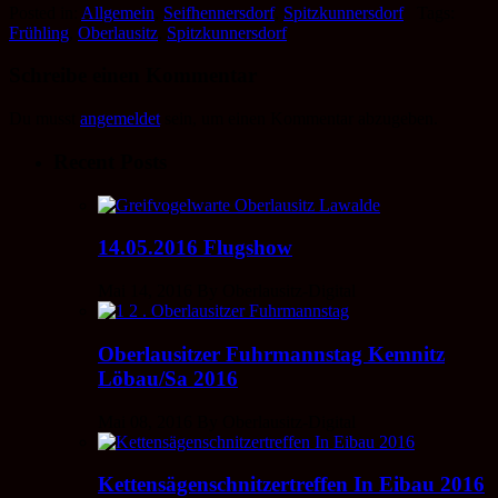
Posted in:
Allgemein
,
Seifhennersdorf
,
Spitzkunnersdorf
Tags:
Frühling
,
Oberlausitz
,
Spitzkunnersdorf
Schreibe einen Kommentar
Du musst
angemeldet
sein, um einen Kommentar abzugeben.
Recent Posts
14.05.2016 Flugshow
Mai 14, 2016 By Oberlausitz-Digital
Oberlausitzer Fuhrmannstag Kemnitz
Löbau/Sa 2016
Mai 08, 2016 By Oberlausitz-Digital
Kettensägenschnitzertreffen In Eibau 2016