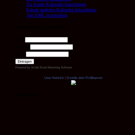
Zu Apple-Kalender hinzufügen
Einem anderen Kalender hinzufügen
Als XML exportieren
Newsletter Anmelden
Email:
Vorname:
Name:
Powered by
Arclab
Email Marketing Software
Uwe Heinrich
|
Erstelle dein Profilbanner
Slideshow