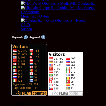
MediaWiki Oberlausitz
Mittelalterkneipe
Hopfenblüte
Mönchszug Oybin
Oberlausitz – Event
OL-D
Suchen
In eigener Sache