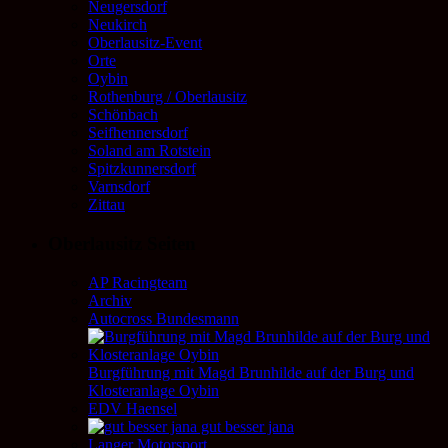
Neugersdorf
Neukirch
Oberlausitz-Event
Orte
Oybin
Rothenburg / Oberlausitz
Schönbach
Seifhennersdorf
Soland am Rotstein
Spitzkunnersdorf
Varnsdorf
Zittau
Oberlausitz Seiten
AP Racingteam
Archiv
Autocross Bundesmann
Burgführung mit Magd Brunhilde auf der Burg und
Klosteranlage Oybin
EDV Haensel
gut besser jana
Langer Motorsport