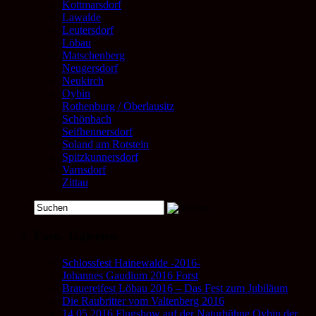
Kottmarsdorf
Lawalde
Leutersdorf
Löbau
Matschenberg
Neugersdorf
Neukirch
Oybin
Rothenburg / Oberlausitz
Schönbach
Seifhennersdorf
Soland am Rotstein
Spitzkunnersdorf
Varnsdorf
Zittau
Foto- Galerien
Schlossfest Hainewalde -2016-
Johannes Gaudium 2016 Forst
Brauereifest Löbau 2016 – Das Fest zum Jubiläum
Die Raubritter vom Valtenberg 2016
14.05.2016 Flugshow auf der Naturbühne Oybin der