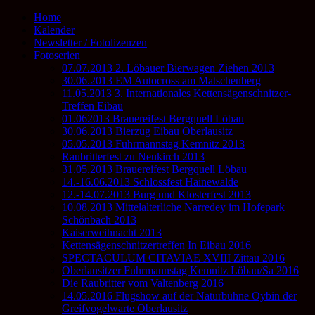
Home
Kalender
Newsletter / Fotolizenzen
Fotoserien
07.07.2013 2. Löbauer Bierwagen Ziehen 2013
30.06.2013 EM Autocross am Matschenberg
11.05.2013 3. Internationales Kettensägenschnitzer-
Treffen Eibau
01.062013 Brauereifest Bergquell Löbau
30.06.2013 Bierzug Eibau Oberlausitz
05.05.2013 Fuhrmannstag Kemnitz 2013
Raubritterfest zu Neukirch 2013
31.05.2013 Brauereifest Bergquell Löbau
14.-16.06.2013 Schlossfest Hainewalde
12.-14.07.2013 Burg und Klosterfest 2013
10.08.2013 Mittelalterliche Narredey im Hofepark
Schönbach 2013
Kaiserweihnacht 2013
Kettensägenschnitzertreffen In Eibau 2016
SPECTACULUM CITAVIAE XVIII Zittau 2016
Oberlausitzer Fuhrmannstag Kemnitz Löbau/Sa 2016
Die Raubritter vom Valtenberg 2016
14.05.2016 Flugshow auf der Naturbühne Oybin der
Greifvogelwarte Oberlausitz