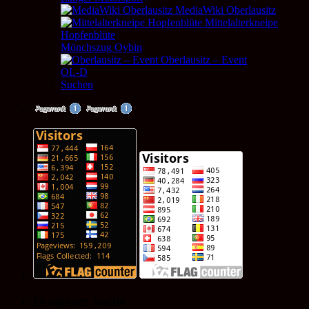
MediaWiki Oberlausitz
Mittelalterkneipe
Hopfenblüte
Mönchszug Oybin
Oberlausitz – Event
OL-D
Suchen
In eigener Sache