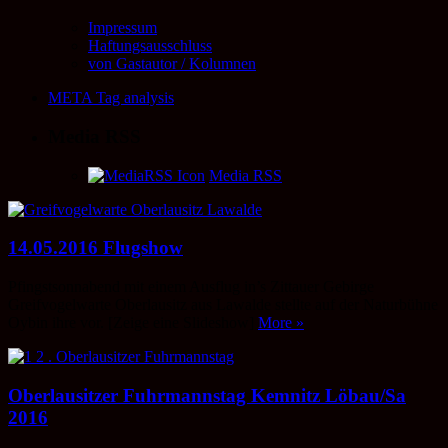
Impressum
Haftungsausschluss
von Gastautor / Kolumnen
META Tag analysis
Media RSS
Media RSS
14.05.2016 Flugshow
Pfingstsonnabend mit einem Ausflug in’s Zittauer Gebirge
Greifvogelwarte Oberlausitz aus Lawalde stellte auf der Naturbühne
Oybin ihre vor. [Zeige eine Slideshow]
More »
Oberlausitzer Fuhrmannstag Kemnitz Löbau/Sa
2016