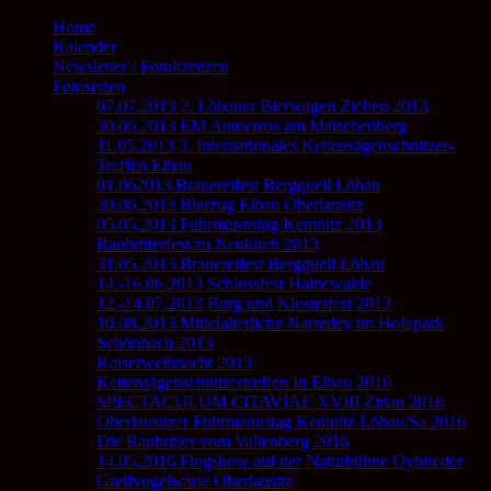
Home
Kalender
Newsletter / Fotolizenzen
Fotoserien
07.07.2013 2. Löbauer Bierwagen Ziehen 2013
30.06.2013 EM Autocross am Matschenberg
11.05.2013 3. Internationales Kettensägenschnitzer-
Treffen Eibau
01.062013 Brauereifest Bergquell Löbau
30.06.2013 Bierzug Eibau Oberlausitz
05.05.2013 Fuhrmannstag Kemnitz 2013
Raubritterfest zu Neukirch 2013
31.05.2013 Brauereifest Bergquell Löbau
14.-16.06.2013 Schlossfest Hainewalde
12.-14.07.2013 Burg und Klosterfest 2013
10.08.2013 Mittelalterliche Narredey im Hofepark
Schönbach 2013
Kaiserweihnacht 2013
Kettensägenschnitzertreffen In Eibau 2016
SPECTACULUM CITAVIAE XVIII Zittau 2016
Oberlausitzer Fuhrmannstag Kemnitz Löbau/Sa 2016
Die Raubritter vom Valtenberg 2016
14.05.2016 Flugshow auf der Naturbühne Oybin der
Greifvogelwarte Oberlausitz