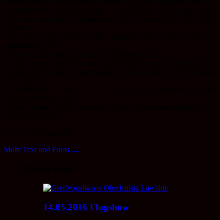
mittelalterlichen Kräutergarten wissen wollte, der möge nach den
Kräuterfräuleins Ausschau halten – sie geben ihr Wissen gern weiter.
Die eine oder andere Überraschung sei an dieser Stelle noch nicht
verraten,
aber Spaß und Tollerei sollen natürlich auch dabei sein. Zur
Unterhaltung des
Volkes wird es daher gauklerische Einlagen geben.
Für die kleinen (natürlich auch großen) Gäste sorgen eine handvoll
mittelalterlich-angehauchter Spiele für Abwechslung. Die kleinen
Ritter und
Burgfräuleins können u.a. ihre Treffsicherheit beim
Armbrustschießen unter
Beweis stellen, es gibt Stroh zum Toben und Kinderschminken.
Der Eintritt ist frei.
[Not a valid template]
Mehr Text und Fotos ....
Recent Posts
14.05.2016 Flugshow