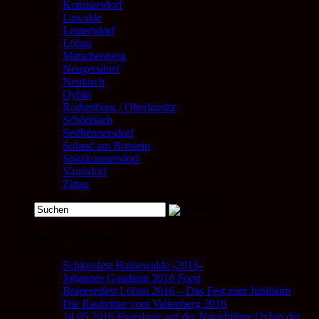
Kottmarsdorf
Lawalde
Leutersdorf
Löbau
Matschenberg
Neugersdorf
Neukirch
Oybin
Rothenburg / Oberlausitz
Schönbach
Seifhennersdorf
Soland am Rotstein
Spitzkunnersdorf
Varnsdorf
Zittau
Foto- Galerien
Schlossfest Hainewalde -2016-
Johannes Gaudium 2016 Forst
Brauereifest Löbau 2016 – Das Fest zum Jubiläum
Die Raubritter vom Valtenberg 2016
14.05.2016 Flugshow auf der Naturbühne Oybin der