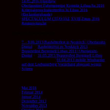
14.05.2016 Flugshow
Oberlausitzer Fuhrmannstag Kemnitz Löbau/Sa 2016
Kettensägenschnitzertreffen In Eibau 2016
(Beckenbergbaude)
SPECTACULUM CITAVIAE XVIII Zittau 2016
Rentenwünsche
Neueste Kommentare
7. - 9.06.2013 Raubritterfest in Neukirch | Oberlausitz-
Digital
zu
Raubritterfest zu Neukirch 2013
Brauereifest Bergquell Löbau 2013 | Oberlausitz-
Digital
zu
31.05.2013 Brauereifest Bergquell Löbau
Oberlausitz-Digital
zu
01.04.2013 mobile Windraeder
auf dem Loebauerberg Vorstellung abgesagt wegen
Schnee
Archiv
Mai 2016
Februar 2014
Januar 2014
Dezember 2013
November 2013
Oktober 2013