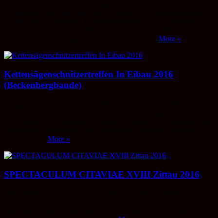
-12. Oberlausitzer Fuhrmannstag-Kemnitz am 08.05.2016
Veranstalter: Reit-und Fahrverein Kemnitz e.V. / Bergquellbrauerei
LöbauGmbH Prüfungen: 1.Dressurwettbewerb zu ZweitFahren
einer Dressuraufgabe parallel mit einem 2. Gespann Placierung nach
Wertnote Abt. A:Einspänner Abt. B: Zweispänner
More »
Kettensägenschnitzertreffen In Eibau 2016
(Beckenbergbaude)
Berggasthof Beckenbergbaude Eibau. buntes Markttreiben mit
Händlern und Handwerkern der Region Kettensägen-Künstler aus
12 Nationen (u. a. Kanada, Schweden, Russland…) Teilnahme des
amtierenden Weltmeisters und amtierenden Deutschen Meisters im
Speedcarving
More »
SPECTACULUM CITAVIAE XVIII Zittau 2016
„Paradiesisches Zittau“ war das Motto des Spectaculums 2016. Es
sollte zum einen wieder eine Liebeserklärung an die Stadt und spielt
zum anderen auf die außergewöhnliche Geschichte des einzig