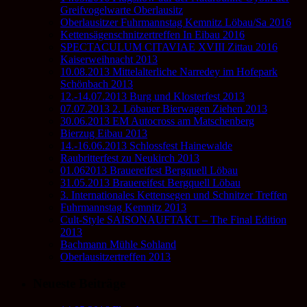
Greifvogelwarte Oberlausitz
Oberlausitzer Fuhrmannstag Kemnitz Löbau/Sa 2016
Kettensägenschnitzertreffen In Eibau 2016
SPECTACULUM CITAVIAE XVIII Zittau 2016
Kaiserweihnacht 2013
10.08.2013 Mittelalterliche Narredey im Hofepark
Schönbach 2013
12.-14.07.2013 Burg und Klosterfest 2013
07.07.2013 2. Löbauer Bierwagen Ziehen 2013
30.06.2013 EM Autocross am Matschenberg
Bierzug Eibau 2013
14.-16.06.2013 Schlossfest Hainewalde
Raubritterfest zu Neukirch 2013
01.062013 Brauereifest Bergquell Löbau
31.05.2013 Brauereifest Bergquell Löbau
3. Internationales Kettensegen und Schnitzer Treffen
Fuhrmannstag Kemnitz 2013
Cult-Style SAISONAUFTAKT – The Final Edition
2013
Bachmann Mühle Sohland
Oberlausitzertreffen 2013
Neueste Beiträge