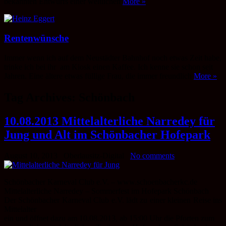
bekannten Entwurfs einer weltlichen
More »
Rentenwünsche
Immer wenn ich auf dem Neustädter Bahnhof noch etwas Zeit habe,
trinke ich bei ihr am Kiosk einen Kaffee. Ich kenne sie schon seit
Jahren. Eine ältere etwas füllige Frau, die immer freundlich
More »
Tag Archives:
Schönbach
10.08.2013 Mittelalterliche Narredey für
Jung und Alt im Schönbacher Hofepark
August 10, 2013
Oberlausitz-Digital
No comments
Schönbacher Karneval Club e.V. – www.schoenbacherkc.de
Mittelalterliche Narredey – Sommerfest im Hofepark Schönbach
Der Schönbacher Karneval Club e.V. lädt zu einer kleinen Reise ins
Mittelalter
ein und öffnet dazu am 10.08.2013, ab 15:00 Uhr die Pforten zum