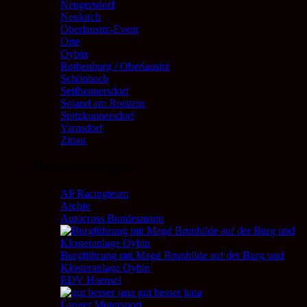
Neugersdorf
Neukirch
Oberlausitz-Event
Orte
Oybin
Rothenburg / Oberlausitz
Schönbach
Seifhennersdorf
Soland am Rotstein
Spitzkunnersdorf
Varnsdorf
Zittau
Oberlausitz Seiten
AP Racingteam
Archiv
Autocross Bundesmann
Burgführung mit Magd Brunhilde auf der Burg und
Klosteranlage Oybin
EDV Haensel
gut besser jana
Langer Motorsport