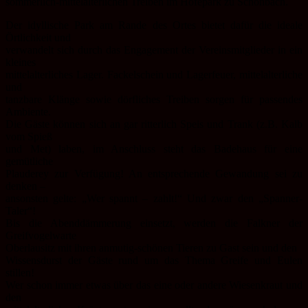
sommerlich-mittelalterlichen Treiben im Hofepark zu Schönbach.
Der idyllische Park am Rande des Ortes bietet dafür die ideale
Örtlichkeit und
verwandelt sich durch das Engagement der Vereinsmitglieder in ein
kleines
mittelalterliches Lager. Fackelschein und Lagerfeuer, mittelalterliche
und
tanzbare Klänge sowie dörfliches Treiben sorgen für passendes
Ambiente.
Die Gäste können sich an gar ritterlich Speis und Trank (z.B. Kalb
vom Spieß
und Met) laben, im Anschluss steht das Badehaus für eine
gemütliche
Plauderey zur Verfügung! An entsprechende Gewandung sei zu
denken –
ansonsten gelte: „Wer spannt – zahlt!“ Und zwar den „Spanner-
Taler“!
Bis die Abenddämmerung einsetzt, werden die Falkner der
Greifvogelwarte
Oberlausitz mit ihren anmutig-schönen Tieren zu Gast sein und den
Wissensdurst der Gäste rund um das Thema Greife und Eulen
stillen!
Wer schon immer etwas über das eine oder andere Wiesenkraut und
den