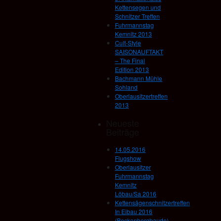
Kettensegen und
Schnitzer Treffen
Fuhrmannstag
Kemnitz 2013
Cult-Style
SAISONAUFTAKT
– The Final
Edition 2013
Bachmann Mühle
Sohland
Oberlausitzertreffen
2013
Neueste
Beiträge
14.05.2016
Flugshow
Oberlausitzer
Fuhrmannstag
Kemnitz
Löbau/Sa 2016
Kettensägenschnitzertreffen
In Eibau 2016
(Beckenbergbaude)