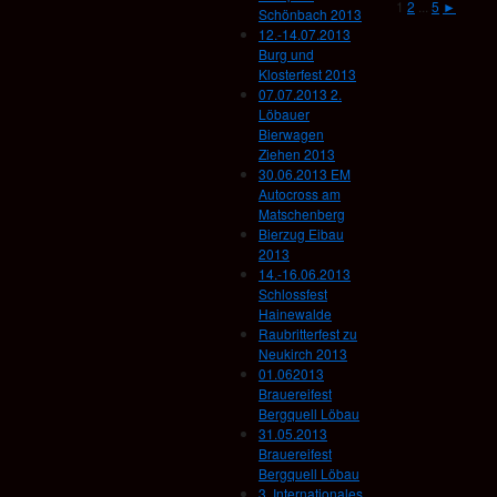
1
2
...
5
►
Schönbach 2013
12.-14.07.2013
Burg und
Klosterfest 2013
07.07.2013 2.
Löbauer
Bierwagen
Ziehen 2013
30.06.2013 EM
Autocross am
Matschenberg
Bierzug Eibau
2013
14.-16.06.2013
Schlossfest
Hainewalde
Raubritterfest zu
Neukirch 2013
01.062013
Brauereifest
Bergquell Löbau
31.05.2013
Brauereifest
Bergquell Löbau
3. Internationales