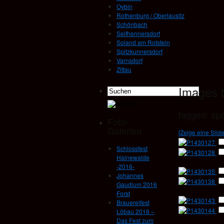
Oybin
Rothenburg / Oberlausitz
Schönbach
Seifhennersdorf
Soland am Rotstein
Spitzkunnersdorf
Varnsdorf
Zittau
Images 
tagged: spe
Foto-
Galerien
[Zeige eine Slid
Schlossfest
Hainewalde
-2016-
Johannes
Gaudium 2016
Forst
Brauereifest
Löbau 2016 –
Das Fest zum