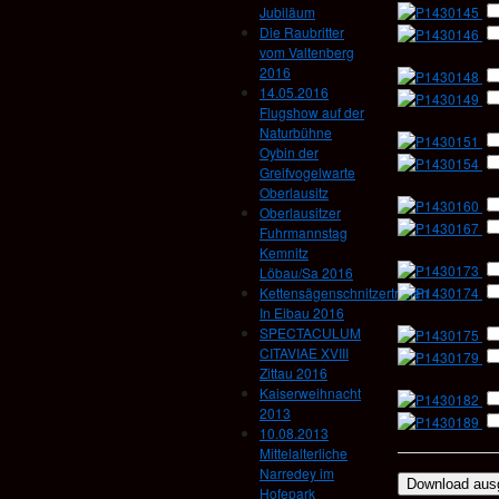
Jubiläum
Die Raubritter
vom Valtenberg
2016
14.05.2016
Flugshow auf der
Naturbühne
Oybin der
Greifvogelwarte
Oberlausitz
Oberlausitzer
Fuhrmannstag
Kemnitz
Löbau/Sa 2016
Kettensägenschnitzertreffen
In Eibau 2016
SPECTACULUM
CITAVIAE XVIII
Zittau 2016
Kaiserweihnacht
2013
10.08.2013
Mittelalterliche
Narredey im
Hofepark