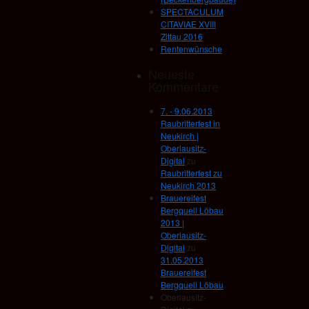
SPECTACULUM
CITAVIAE XVIII
Zittau 2016
Rentenwünsche
Neueste
Kommentare
7. - 9.06.2013
Raubritterfest in
Neukirch |
Oberlausitz-
Digital
zu
Raubritterfest zu
Neukirch 2013
Brauereifest
Bergquell Löbau
2013 |
Oberlausitz-
Digital
zu
31.05.2013
Brauereifest
Bergquell Löbau
Oberlausitz-