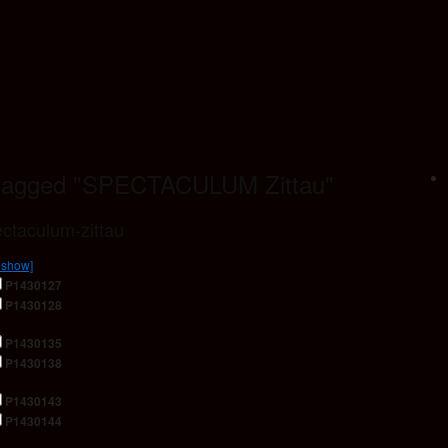
tagged "SPECTACULUM Zittau"
ctaculum-zittau
eshow]
P1430127
P1430128
P1430135
P1430138
P1430143
P1430144