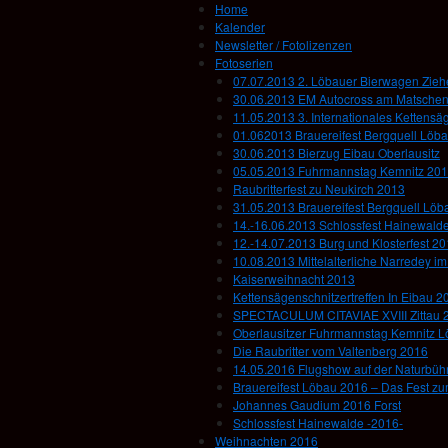
Home
Kalender
Newsletter / Fotolizenzen
Fotoserien
07.07.2013 2. Löbauer Bierwagen Zie
30.06.2013 EM Autocross am Matsche
11.05.2013 3. Internationales Kettensä
01.062013 Brauereifest Bergquell Löb
30.06.2013 Bierzug Eibau Oberlausitz
05.05.2013 Fuhrmannstag Kemnitz 20
Raubritterfest zu Neukirch 2013
31.05.2013 Brauereifest Bergquell Löb
14.-16.06.2013 Schlossfest Hainewald
12.-14.07.2013 Burg und Klosterfest 2
10.08.2013 Mittelalterliche Narredey 
Kaiserweihnacht 2013
Kettensägenschnitzertreffen In Eibau 2
SPECTACULUM CITAVIAE XVIII Zittau 
Oberlausitzer Fuhrmannstag Kemnitz 
Die Raubritter vom Valtenberg 2016
14.05.2016 Flugshow auf der Naturbühn
Brauereifest Löbau 2016 – Das Fest z
Johannes Gaudium 2016 Forst
Schlossfest Hainewalde -2016-
Weihnachten 2016