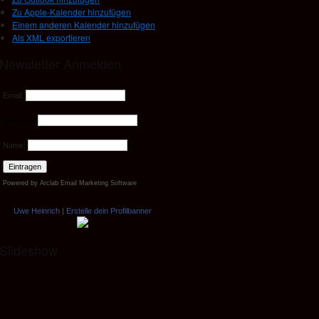
Zu Apple-Kalender hinzufügen
Einem anderen Kalender hinzufügen
Als XML exportieren
Newsletter Anmelden
Email:
Vorname:
Name:
Powered by
Arclab
Email Marketing Software
Uwe Heinrich
|
Erstelle dein Profilbanner
Slideshow