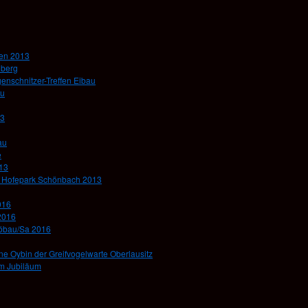
hen 2013
nberg
genschnitzer-Treffen Eibau
au
13
au
e
013
im Hofepark Schönbach 2013
016
2016
Löbau/Sa 2016
e Oybin der Greifvogelwarte Oberlausitz
um Jubiläum