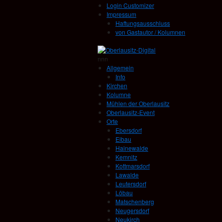
Login Customizer
Impressum
Haftungsausschluss
von Gastautor / Kolumnen
nnn
Allgemein
Info
Kirchen
Kolumne
Mühlen der Oberlausitz
Oberlausitz-Event
Orte
Ebersdorf
Eibau
Hainewalde
Kemnitz
Kottmarsdorf
Lawalde
Leutersdorf
Löbau
Matschenberg
Neugersdorf
Neukirch