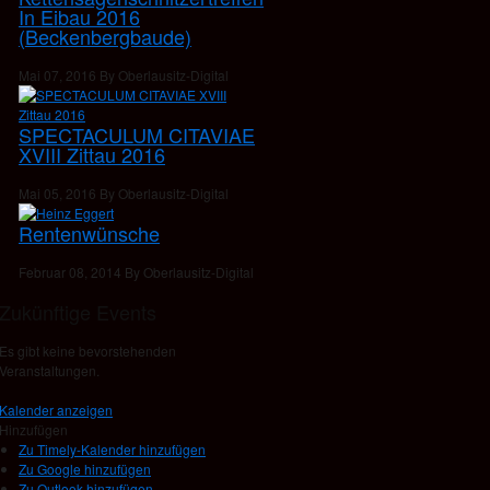
In Eibau 2016
(Beckenbergbaude)
Mai 07, 2016 By Oberlausitz-Digital
SPECTACULUM CITAVIAE
XVIII Zittau 2016
Mai 05, 2016 By Oberlausitz-Digital
Rentenwünsche
Februar 08, 2014 By Oberlausitz-Digital
Zukünftige Events
Es gibt keine bevorstehenden
Veranstaltungen.
Kalender anzeigen
Hinzufügen
Zu Timely-Kalender hinzufügen
Zu Google hinzufügen
Zu Outlook hinzufügen