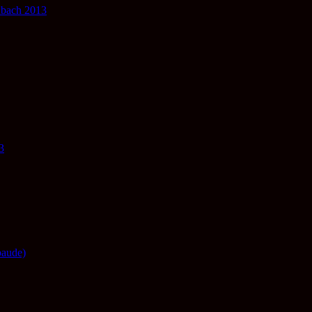
nbach 2013
3
baude)