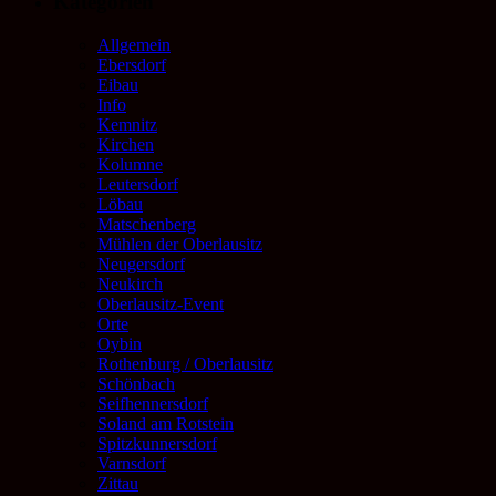
Kategorien
Allgemein
Ebersdorf
Eibau
Info
Kemnitz
Kirchen
Kolumne
Leutersdorf
Löbau
Matschenberg
Mühlen der Oberlausitz
Neugersdorf
Neukirch
Oberlausitz-Event
Orte
Oybin
Rothenburg / Oberlausitz
Schönbach
Seifhennersdorf
Soland am Rotstein
Spitzkunnersdorf
Varnsdorf
Zittau