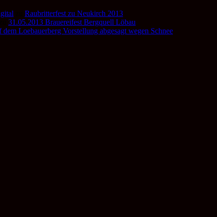
gital
zu
Raubritterfest zu Neukirch 2013
zu
31.05.2013 Brauereifest Bergquell Löbau
f dem Loebauerberg Vorstellung abgesagt wegen Schnee