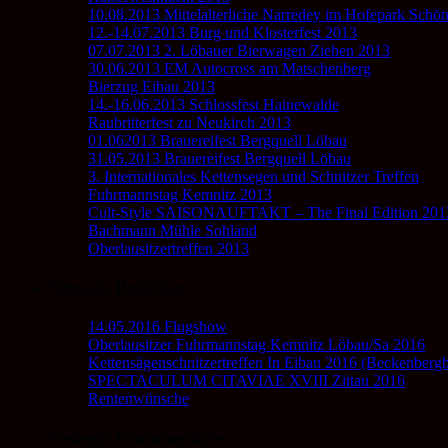
10.08.2013 Mittelalterliche Narredey im Hofepark Schö
12.-14.07.2013 Burg und Klosterfest 2013
07.07.2013 2. Löbauer Bierwagen Ziehen 2013
30.06.2013 EM Autocross am Matschenberg
Bierzug Eibau 2013
14.-16.06.2013 Schlossfest Hainewalde
Raubritterfest zu Neukirch 2013
01.062013 Brauereifest Bergquell Löbau
31.05.2013 Brauereifest Bergquell Löbau
3. Internationales Kettensegen und Schnitzer Treffen
Fuhrmannstag Kemnitz 2013
Cult-Style SAISONAUFTAKT – The Final Edition 201
Bachmann Mühle Sohland
Oberlausitzertreffen 2013
Neueste Beiträge
14.05.2016 Flugshow
Oberlausitzer Fuhrmannstag Kemnitz Löbau/Sa 2016
Kettensägenschnitzertreffen In Eibau 2016 (Beckenberg
SPECTACULUM CITAVIAE XVIII Zittau 2016
Rentenwünsche
Neueste Kommentare