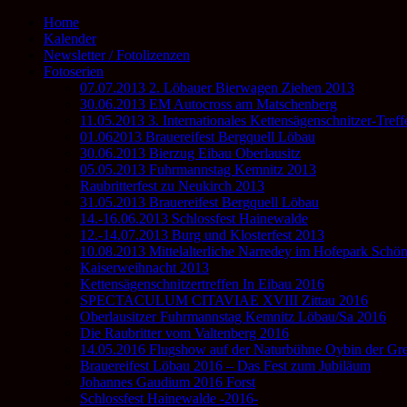
Home
Kalender
Newsletter / Fotolizenzen
Fotoserien
07.07.2013 2. Löbauer Bierwagen Ziehen 2013
30.06.2013 EM Autocross am Matschenberg
11.05.2013 3. Internationales Kettensägenschnitzer-Tref
01.062013 Brauereifest Bergquell Löbau
30.06.2013 Bierzug Eibau Oberlausitz
05.05.2013 Fuhrmannstag Kemnitz 2013
Raubritterfest zu Neukirch 2013
31.05.2013 Brauereifest Bergquell Löbau
14.-16.06.2013 Schlossfest Hainewalde
12.-14.07.2013 Burg und Klosterfest 2013
10.08.2013 Mittelalterliche Narredey im Hofepark Schö
Kaiserweihnacht 2013
Kettensägenschnitzertreffen In Eibau 2016
SPECTACULUM CITAVIAE XVIII Zittau 2016
Oberlausitzer Fuhrmannstag Kemnitz Löbau/Sa 2016
Die Raubritter vom Valtenberg 2016
14.05.2016 Flugshow auf der Naturbühne Oybin der Gre
Brauereifest Löbau 2016 – Das Fest zum Jubiläum
Johannes Gaudium 2016 Forst
Schlossfest Hainewalde -2016-