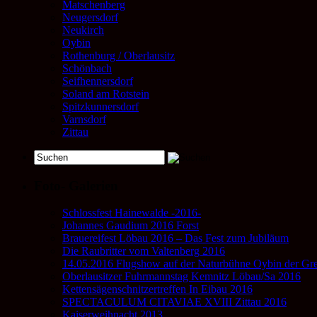
Matschenberg
Neugersdorf
Neukirch
Oybin
Rothenburg / Oberlausitz
Schönbach
Seifhennersdorf
Soland am Rotstein
Spitzkunnersdorf
Varnsdorf
Zittau
Foto- Galerien
Schlossfest Hainewalde -2016-
Johannes Gaudium 2016 Forst
Brauereifest Löbau 2016 – Das Fest zum Jubiläum
Die Raubritter vom Valtenberg 2016
14.05.2016 Flugshow auf der Naturbühne Oybin der Gre
Oberlausitzer Fuhrmannstag Kemnitz Löbau/Sa 2016
Kettensägenschnitzertreffen In Eibau 2016
SPECTACULUM CITAVIAE XVIII Zittau 2016
Kaiserweihnacht 2013