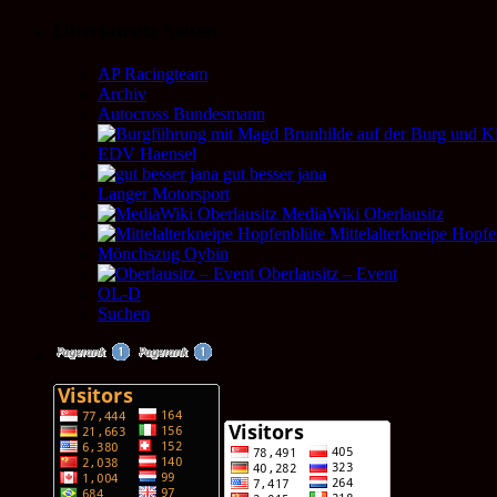
Oberlausitz Seiten
AP Racingteam
Archiv
Autocross Bundesmann
EDV Haensel
gut besser jana
Langer Motorsport
MediaWiki Oberlausitz
Mittelalterkneipe Hopfe
Mönchszug Oybin
Oberlausitz – Event
OL-D
Suchen