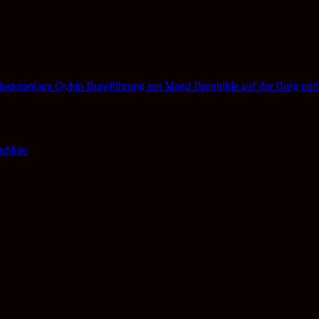
Burgführung mit Magd Brunhilde auf der Burg und
nblüte