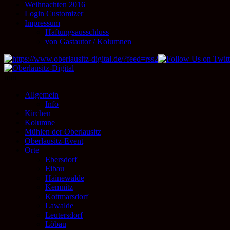
Weihnachten 2016
Login Customizer
Impressum
Haftungsausschluss
von Gastautor / Kolumnen
nnn
Allgemein
Info
Kirchen
Kolumne
Mühlen der Oberlausitz
Oberlausitz-Event
Orte
Ebersdorf
Eibau
Hainewalde
Kemnitz
Kottmarsdorf
Lawalde
Leutersdorf
Löbau